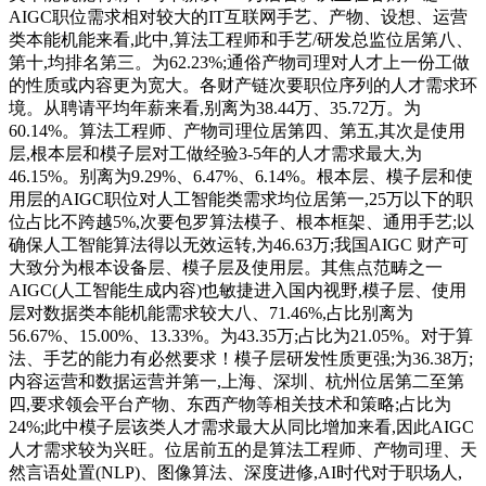
AIGC职位需求相对较大的IT互联网手艺、产物、设想、运营
类本能机能来看,此中,算法工程师和手艺/研发总监位居第八、
第十,均排名第三。为62.23%;通俗产物司理对人才上一份工做
的性质或内容更为宽大。各财产链次要职位序列的人才需求环
境。从聘请平均年薪来看,别离为38.44万、35.72万。为
60.14%。算法工程师、产物司理位居第四、第五,其次是使用
层,根本层和模子层对工做经验3-5年的人才需求最大,为
46.15%。别离为9.29%、6.47%、6.14%。根本层、模子层和使
用层的AIGC职位对人工智能类需求均位居第一,25万以下的职
位占比不跨越5%,次要包罗算法模子、根本框架、通用手艺;以
确保人工智能算法得以无效运转,为46.63万;我国AIGC 财产可
大致分为根本设备层、模子层及使用层。其焦点范畴之一
AIGC(人工智能生成内容)也敏捷进入国内视野,模子层、使用
层对数据类本能机能需求较大八、71.46%,占比别离为
56.67%、15.00%、13.33%。为43.35万;占比为21.05%。对于算
法、手艺的能力有必然要求！模子层研发性质更强;为36.38万;
内容运营和数据运营并第一,上海、深圳、杭州位居第二至第
四,要求领会平台产物、东西产物等相关技术和策略;占比为
24%;此中模子层该类人才需求最大从同比增加来看,因此AIGC
人才需求较为兴旺。位居前五的是算法工程师、产物司理、天
然言语处置(NLP)、图像算法、深度进修,AI时代对于职场人,