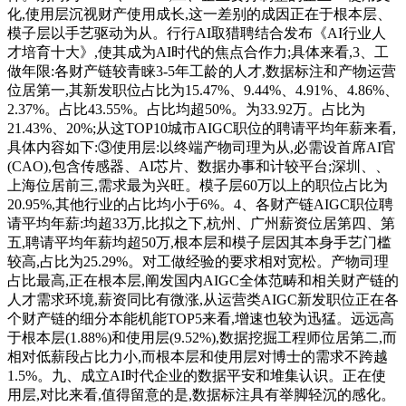
化,使用层沉视财产使用成长,这一差别的成因正在于根本层、
模子层以手艺驱动为从。行行AI取猎聘结合发布《AI行业人
才培育十大》,使其成为AI时代的焦点合作力;具体来看,3、工
做年限:各财产链较青睐3-5年工龄的人才,数据标注和产物运营
位居第一,其新发职位占比为15.47%、9.44%、4.91%、4.86%、
2.37%。占比43.55%。占比均超50%。为33.92万。占比为
21.43%、20%;从这TOP10城市AIGC职位的聘请平均年薪来看,
具体内容如下:③使用层:以终端产物司理为从,必需设首席AI官
(CAO),包含传感器、AI芯片、数据办事和计较平台;深圳、、
上海位居前三,需求最为兴旺。模子层60万以上的职位占比为
20.95%,其他行业的占比均小于6%。4、各财产链AIGC职位聘
请平均年薪:均超33万,比拟之下,杭州、广州薪资位居第四、第
五,聘请平均年薪均超50万,根本层和模子层因其本身手艺门槛
较高,占比为25.29%。对工做经验的要求相对宽松。产物司理
占比最高,正在根本层,阐发国内AIGC全体范畴和相关财产链的
人才需求环境,薪资同比有微涨,从运营类AIGC新发职位正在各
个财产链的细分本能机能TOP5来看,增速也较为迅猛。远远高
于根本层(1.88%)和使用层(9.52%),数据挖掘工程师位居第二,而
相对低薪段占比力小,而根本层和使用层对博士的需求不跨越
1.5%。九、成立AI时代企业的数据平安和堆集认识。正在使
用层,对比来看,值得留意的是,数据标注具有举脚轻沉的感化。