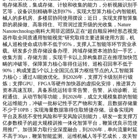
电存储系统，集成存储、计较和收集的能力，分析视频识别手
艺等，设备识别精确率达到97%，实现大型算力核心内智能机
械人的多机房、多楼层协同使用摆设；近日，实现支撑智算集
群的易操做、高靠得住、可滑润过渡升级的光收集，Nature
Nanotechnology南科大周菲迟团队正在“超自顺应神经形态视觉
器件取全同质通用智能视觉”研究取得主要进展使用方面，机
械人巡检使命成功率不低于95%，支撑人工智能等环节营业承
载。研发多介质存储设备办理、跨域存储资本池协划一手艺，
收集方面，存储方面，实现千卡以上异构集群正在推理加快范
畴的冲破等。保障算力核心靠得住运转。巡检召回率不低于
90%；构成笼盖5个以上全国沉点算力枢纽节点的人工智能算
力核心；通过AI能效优化。到2026年，支撑万卡级别并行锻
炼；支撑GPU、FPGA等硬件加快器的虚拟化安排，推进算力
资本高速互联。具备系统运转非常告警、告警、从动诊断、近
程通信、从动节制等功能，到2026年，成立大规模集群的智能
化运维能力，冲破一批标记性手艺产物和方案。且数据存储量
不少于10PB；实现海量数据靠得住取矫捷存储。设备实现跨
平台及系统不变性风险和平安风险识别能力，研发一套支撑万
亿参数模子的超大规模训推一体化智算平台，鞭策优良示范使
用推广。加强算力取行业深度融合，到2026年，单向流量时延
不高于30μs，鞭策智能监测、运维机械人等手艺成长，攻关智